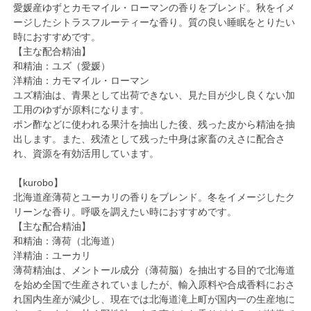
愛媛産ゆずとカモマイル・ローマンの香りをブレンド。秋をイメ
ージしたシトラスフルーティーな香り。質の良い睡眠をとりたい
時におすすめです。
【主な配合精油】
和精油：ユズ（愛媛）
洋精油：カモマイル・ローマン
ユズ精油は、青果として出荷できない、見た目が少し良くない加
工用のゆずが原料になります。
ポン酢などに使われる果汁を抽出した後、残った皮から精油を抽
出します。また、残渣として残った中身は家畜のえさに配合さ
れ、資源を有効活用しています。
【kurobo】
北海道産薄荷とユーカリの香りをブレンド。冬をイメージしたク
リーンな香り。呼吸を調えたい時におすすめです。
【主な配合精油】
和精油：薄荷（北海道）
洋精油：ユーカリ
薄荷精油は、メントール成分（薄荷脳）を抽出する目的で北海道
を始め全国で生産されていましたが、輸入原料や合成香料におさ
れ国内生産が減少し、現在では北海道滝上町が国内一の生産地に