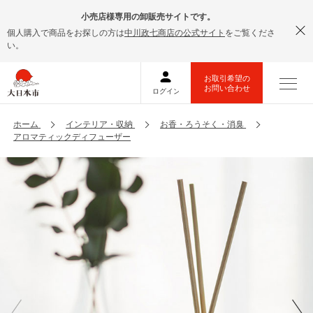
小売店様専用の卸販売サイトです。
個人購入で商品をお探しの方は
中川政七商店の公式サイト
をご覧くださ
い。
ホーム
インテリア・収納
お香・ろうそく・消臭
アロマティックディフューザー