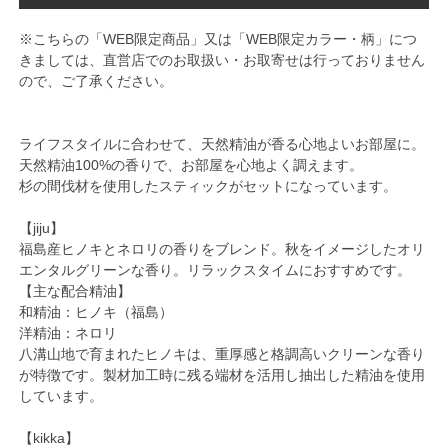
※こちらの「WEB限定商品」又は「WEB限定カラー・柄」につ
きましては、直営店でのお取扱い・お取寄せは行っておりません
ので、ご了承ください。
ライフスタイルに合わせて、天然精油が香る心地よいお部屋に。
天然精油100%の香りで、お部屋を心地よく調えます。
杉の間伐材を使用したスティックがセットになっています。
【jiju】
福島産ヒノキとネロリの香りをブレンド。秋をイメージしたオリ
エンタルグリーンな香り。リラックスタイムにおすすめです。
【主な配合精油】
和精油：ヒノキ（福島）
洋精油：ネロリ
八溝山地で育まれたヒノキは、重厚感と格調高いクリーンな香り
が特徴です。製材加工時に残る端材を活用し抽出した精油を使用
しています。
【kikka】