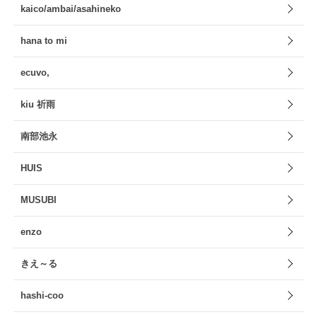
kaico/ambai/asahineko
hana to mi
ecuvo,
kiu 祈雨
南部池永
HUIS
MUSUBI
enzo
きえ～る
hashi-coo