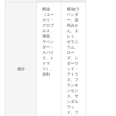
精油
精油(ラ
（ユー
ベンダ
カリ・
ー、温
グロブ
州みか
ルス、
ん、エ
薄荷、
レミ、
ラベン
ゼラニ
ダー・
ウム、
スパイ
ロー
ク、ト
ズ、シ
ドマ
ダーウ
成分
ツ）、
ッド・
溶剤
アトラ
ス、フ
ランキ
ンセン
ス、サ
ンダル
ウッ
ド、フ