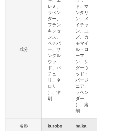
キ、エ
ウッ
レミ、
ド、マ
ラベン
ンダリ
ダー、
ン、メ
フラン
イチャ
キンセ
ン、ユ
ンス、
ズ、カ
ベチバ
モマイ
成分
ー、サ
ル・ロ
ンダル
ーマ
ウッ
ン、シ
ド、パ
ダーウ
チュ
ッド・
リ、ネ
バージ
ロリ
ニア、
）、溶
ラベン
剤
ダー
）、溶
剤
名称
kurobo
baika