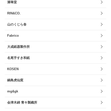
漆琳堂
RIN&CO.
山のくじら舎
Fabrico
大成紙器製作所
名尾手すき和紙
KOSEN
鍋島虎仙窯
mg&gk
会津木綿 青キ製織所