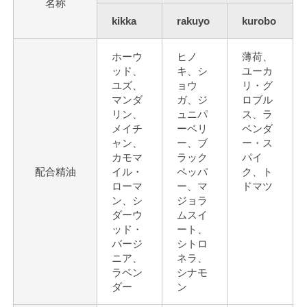
名称
kikka
rakuyo
kurobo
ホーウ
ヒノ
薄荷、
ッド、
キ、シ
ユーカ
ユズ、
ョウ
リ・グ
マンダ
ガ、ジ
ロブル
リン、
ュニパ
ス、ラ
メイチ
ーベリ
ベンダ
ャン、
ー、ブ
ー・ス
カモマ
ラック
パイ
配合精油
イル・
ペッパ
ク、ト
ローマ
ー、マ
ドマツ
ン、シ
ジョラ
ダーウ
ムスイ
ッド・
ート、
バージ
シトロ
ニア、
ネラ、
ラベン
シナモ
ダー
ン