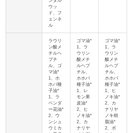
ンダル
ウッ
ド、フ
ェンネ
ル
ラウリ
ゴマ油*
ゴマ油*
ン酸メ
1、ラ
1、ラ
チルヘ
ウリン
ウリン
プチ
酸メチ
酸メチ
ル、ゴ
ルヘプ
ルヘプ
マ油*
チル、
チル、
1、ホ
ホホバ
ホホバ
ホバ種
種子油*
種子油*
子油*
1、レ
1、ヒ
1、ラ
モン果
ノキ油*
ベンダ
皮油*
2、カ
ー花油*
2、ヒ
ナリヤ
2、ウ
ノキ油*
ノキ樹
ンシュ
2、カ
脂油*
ウミカ
ナリヤ
2、ボ