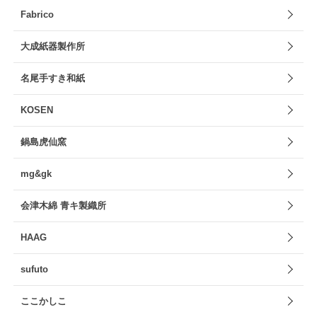
Fabrico
大成紙器製作所
名尾手すき和紙
KOSEN
鍋島虎仙窯
mg&gk
会津木綿 青キ製織所
HAAG
sufuto
ここかしこ