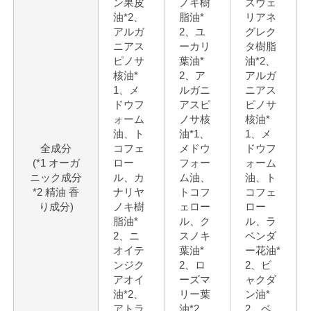
ン果皮
ノキ樹
スウェ
油*2、
脂油*
リアネ
アルガ
2、ユ
グレク
ニアス
ーカリ
タ樹脂
ピノサ
葉油*
油*2、
核油*
2、ア
アルガ
1、メ
ルガニ
ニアス
ドウフ
アスピ
ピノサ
ォーム
ノサ核
核油*
油、ト
油*1、
1、メ
全成分
コフェ
メドウ
ドウフ
(*1 オーガ
ロー
フォー
ォーム
ニック成分
ル、カ
ム油、
油、ト
*2 精油 香
ナリヤ
トコフ
コフェ
り成分)
ノキ樹
ェロー
ロー
脂油*
ル、ク
ル、ラ
2、ニ
スノキ
ベンダ
オイテ
葉油*
ー花油*
ンジク
2、ロ
2、ビ
アオイ
ーズマ
ャクダ
油*2、
リー葉
ン油*
アトラ
油*2
2、ベ