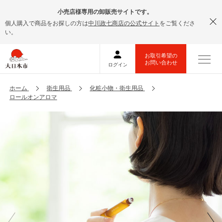
小売店様専用の卸販売サイトです。
個人購入で商品をお探しの方は
中川政七商店の公式サイト
をご覧くださ
い。
ホーム
衛生用品
化粧小物・衛生用品
ロールオンアロマ