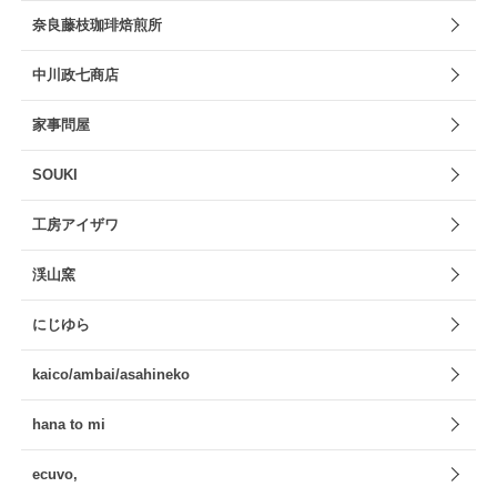
奈良藤枝珈琲焙煎所
中川政七商店
家事問屋
SOUKI
工房アイザワ
渓山窯
にじゆら
kaico/ambai/asahineko
hana to mi
ecuvo,