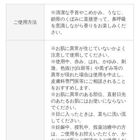
※清潔な手首やこめかみ、うなじ、
鎖骨のくぼみに直接塗って、鼻呼吸
ご使用方法
を意識しながら香りをお楽しみくだ
さい。
※お肌に異常が生じていないかよく
注意して使用してください。
※使用中、赤み、はれ、かゆみ、刺
激、色抜け(白斑等）や黒ずみ等の
異常が現れた場合は使用を中止し、
皮膚科専門医等にご相談されること
をおすすめします。
※お肌に異常のある部位、直射日光
のあたるお肌にはお使いにならない
でください。
※目に入ったときは、直ちに洗い流
してください。
※妊娠中、授乳中、投薬治療中の方
は、ご使用をお控えいただくか、か