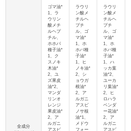
ゴマ油*
ラウリ
ラウリ
1、ラ
ン酸メ
ン酸メ
ウリン
チルヘ
チルヘ
酸メチ
プチ
プチ
ルヘプ
ル、ゴ
ル、ゴ
チル、
マ油*
マ油*
ホホバ
1、ホ
1、ホ
種子油*
ホバ種
ホバ種
1、ク
子油*
子油*
スノキ
1、ヒ
1、ハ
木油*
ノキ油*
ッカ葉
2、ユ
2、シ
油*2、
ズ果皮
ョウガ
ユーカ
油*2、
根油*
リ葉油*
マンダ
2、ア
2、ヒ
リンオ
ルガニ
ロハラ
レンジ
アスピ
ベンダ
果皮油*
ノサ核
ー花油*
2、ア
油*1、
2、ア
ルガニ
メドウ
ルガニ
全成分
アスピ
フォー
アスピ