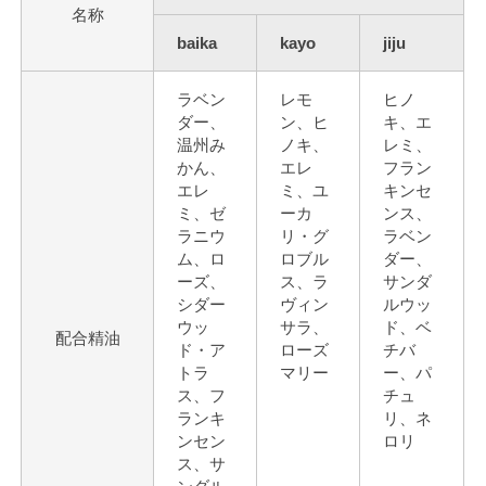
名称
baika
kayo
jiju
ラベン
レモ
ヒノ
ダー、
ン、ヒ
キ、エ
温州み
ノキ、
レミ、
かん、
エレ
フラン
エレ
ミ、ユ
キンセ
ミ、ゼ
ーカ
ンス、
ラニウ
リ・グ
ラベン
ム、ロ
ロブル
ダー、
ーズ、
ス、ラ
サンダ
シダー
ヴィン
ルウッ
ウッ
サラ、
ド、ベ
配合精油
ド・ア
ローズ
チバ
トラ
マリー
ー、パ
ス、フ
チュ
ランキ
リ、ネ
ンセン
ロリ
ス、サ