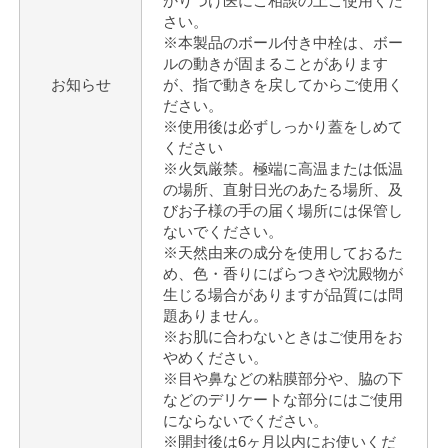
かりつけ医にご相談の上ご使用くだ
さい。
※本製品のボール付き中栓は、ボー
ルの動きが固まることがあります
お知らせ
が、指で動きを戻してからご使用く
ださい。
※使用後は必ずしっかり蓋をしめて
ください
※火気厳禁。極端に高温または低温
の場所、直射日光のあたる場所、及
びお子様の手の届く場所には保管し
ないでください。
※天然由来の成分を使用しておるた
め、色・香りにばらつきや沈殿物が
生じる場合がありますが品質には問
題ありません。
※お肌に合わないときはご使用をお
やめください。
※目や鼻などの粘膜部分や、脇の下
などのデリケートな部分にはご使用
にならないでください。
※開封後は6ヶ月以内にお使いくだ