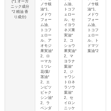
(*1 オーガ
ノサ核
ム油、
ノサ核
ニック成分
油*1、
トコフ
油*1、
*2 精油 香
メドウ
ェロー
メドウ
り成分)
フォー
ル、セ
フォー
ム油、
イヨウ
ム油、
トコフ
ネズ果
トコフ
ェロー
実油*
ェロー
ル、ア
2、コ
ル、ト
オモジ
ショウ
ドマツ
果実油*
果実油*
葉油*2
2、ロ
2、マ
ーマカ
ヨラナ
ミツレ
葉油*
花/葉/
2、ジ
茎油*
ャワシ
2、エ
トロネ
ンピツ
ラソウ
ビャク
葉油*
シン油*
2、セ
2、ラ
イロン
ベンダ
ニッケ