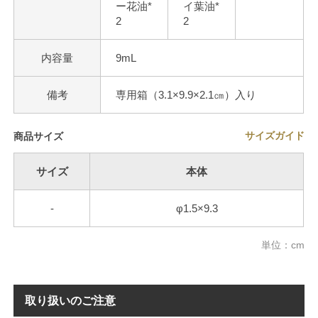
ー花油*
イ葉油*
2
2
内容量
9mL
備考
専用箱（3.1×9.9×2.1㎝）入り
サイズガイド
商品サイズ
サイズ
本体
-
φ1.5×9.3
単位：cm
取り扱いのご注意