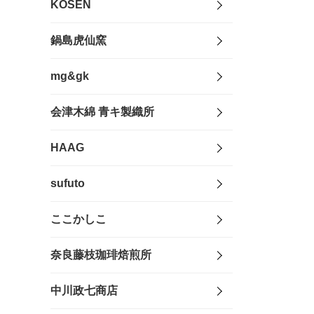
KOSEN
鍋島虎仙窯
mg&gk
会津木綿 青キ製織所
HAAG
sufuto
ここかしこ
奈良藤枝珈琲焙煎所
中川政七商店