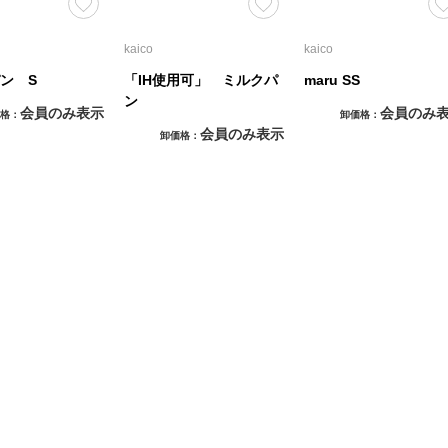
kaico
kaico
ン S
「IH使用可」 ミルクパ
maru SS
ン
会員のみ表示
会員のみ
格
卸価格
会員のみ表示
卸価格