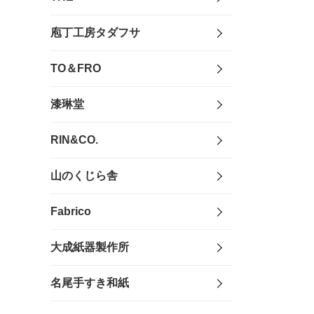
庖丁工房タダフサ
TO＆FRO
漆琳堂
RIN&CO.
山のくじら舎
Fabrico
大成紙器製作所
名尾手すき和紙