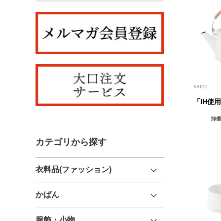
kaico
「IH使
卸価
カテゴリから探す
衣料品(ファッション)
かばん
服飾・小物