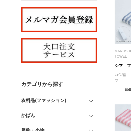
MARUSHI
TOWEL
シマ フ
ﾌｪｲｽ/
ウ
カテゴリから探す
卸価
衣料品(ファッション)
かばん
服飾・小物