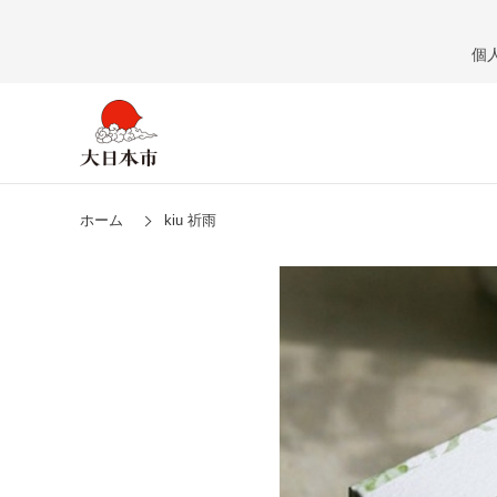
個
ホーム
kiu 祈雨