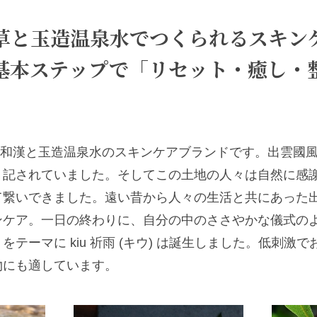
草と玉造温泉水で
つくられるスキン
基本ステップで
「リセット・癒し・
) は出雲和漢と玉造温泉水のスキンケアブランドです。出雲
く記されていました。そしてこの土地の人々は自然に感
て繋いできました。遠い昔から人々の生活と共にあった
ンケア。一日の終わりに、自分の中のささやかな儀式の
テーマに kiu 祈雨 (キウ) は誕生しました。低刺激
物にも適しています。