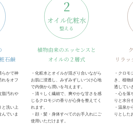
2
オイル化粧水
整える
の
植物由来のエッセンスと
粧石鹸
オイルの２層式
リラッ
清らかで神
・化粧水とオイルが混ざり合いながら
・クロモ
汚れをオフ
お肌に浸透し、みずみずしいつけ心地
き、植物
で内側から潤いを与えます。
透してい
皮脂汚れや
・清々しく繊細で、爽やかな甘さを感
・心を落
。
じるクロモジの香りが心身を整えてく
りと水分
りと洗い上
れます。
・温泉か
含んでいま
・顔・髪・身体すべてのお手入れにご
りとした
使用いただけます。