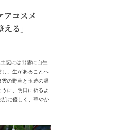
ケアコスメ
整える」
國風土記には出雲に自生
謝し、生があることへ
出雲の野草と玉造の温
ように、明日に祈るよ
でお肌に優しく、華やか