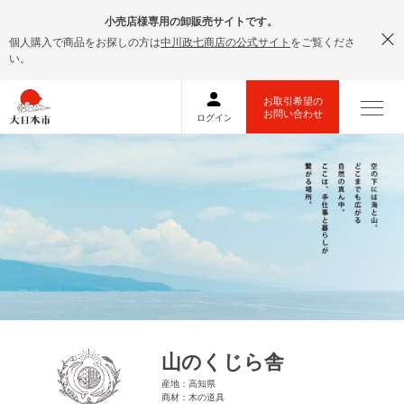
小売店様専用の卸販売サイトです。
個人購入で商品をお探しの方は
中川政七商店の公式サイト
をご覧くださ
い。
山のくじら舎
産地：高知県
商材：木の道具