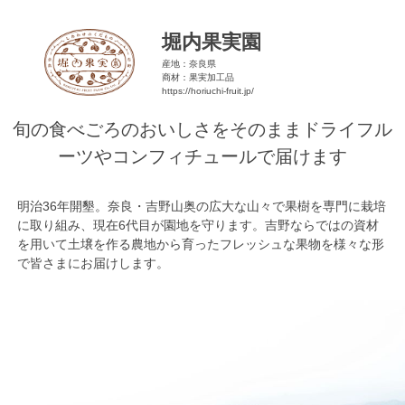
堀内果実園
産地：奈良県
商材：果実加工品
https://horiuchi-fruit.jp/
旬の食べごろのおいしさをそのままドライフル
ーツやコンフィチュールで届けます
明治36年開墾。奈良・吉野山奥の広大な山々で果樹を専門に栽培
に取り組み、現在6代目が園地を守ります。吉野ならではの資材
を用いて土壌を作る農地から育ったフレッシュな果物を様々な形
で皆さまにお届けします。