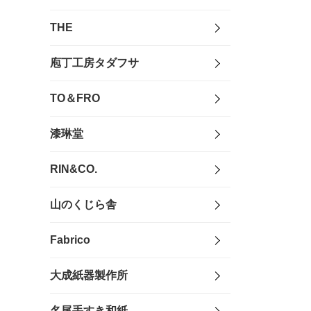
THE
庖丁工房タダフサ
TO＆FRO
漆琳堂
RIN&CO.
山のくじら舎
Fabrico
大成紙器製作所
名尾手すき和紙