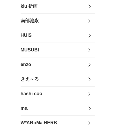
kiu 祈雨
南部池永
HUIS
MUSUBI
enzo
きえ～る
hashi-coo
me.
W*ARoMa HERB