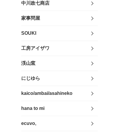
中川政七商店
家事問屋
SOUKI
工房アイザワ
渓山窯
にじゆら
kaico/ambai/asahineko
hana to mi
ecuvo,