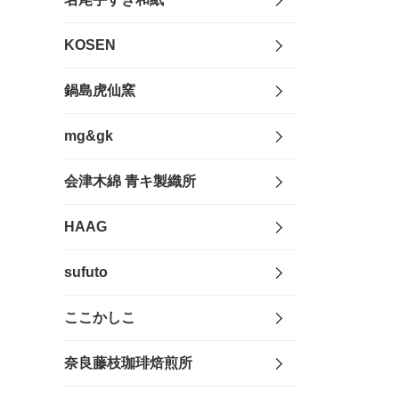
KOSEN
鍋島虎仙窯
mg&gk
会津木綿 青キ製織所
HAAG
sufuto
ここかしこ
奈良藤枝珈琲焙煎所