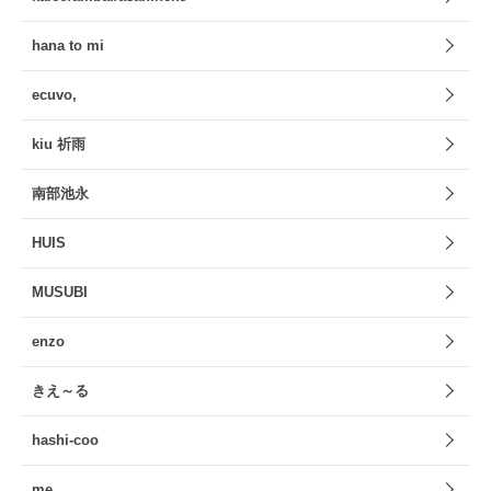
hana to mi
ecuvo,
kiu 祈雨
南部池永
HUIS
MUSUBI
enzo
きえ～る
hashi-coo
me.