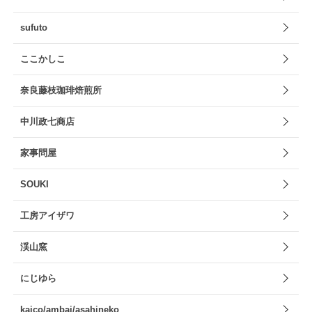
sufuto
ここかしこ
奈良藤枝珈琲焙煎所
中川政七商店
家事問屋
SOUKI
工房アイザワ
渓山窯
にじゆら
kaico/ambai/asahineko