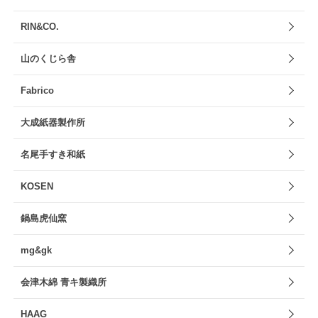
RIN&CO.
山のくじら舎
Fabrico
大成紙器製作所
名尾手すき和紙
KOSEN
鍋島虎仙窯
mg&gk
会津木綿 青キ製織所
HAAG