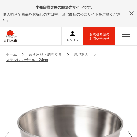
小売店様専用の卸販売サイトです。
個人購入で商品をお探しの方は
中川政七商店の公式サイト
をご覧くださ
い。
ホーム
台所用品・調理器具
調理器具
ステンレスボール 24cm