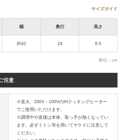
サイズガイド
幅
奥行
高さ
約42
24
8.5
単位：cm
ご注意
※直火、200V・100VのIHクッキングヒーター
でご使用いただけます。
※調理中や直後は本体、取っ手が熱くなってい
ます。必ずミトン等を用いてヤケドに注意して
ください。