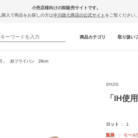
小売店様向けの卸販売サイトです。
人購入で商品をお探しの方は
中川政七商店の公式サイト
をご覧ください
商品カテゴリ
取り扱い
可」 鉄フライパン 24cm
enzo
「IH使
ロット
1
販路
モール