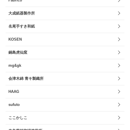
Fabrico
大成紙器製作所
名尾手すき和紙
KOSEN
鍋島虎仙窯
mg&gk
会津木綿 青キ製織所
HAAG
sufuto
ここかしこ