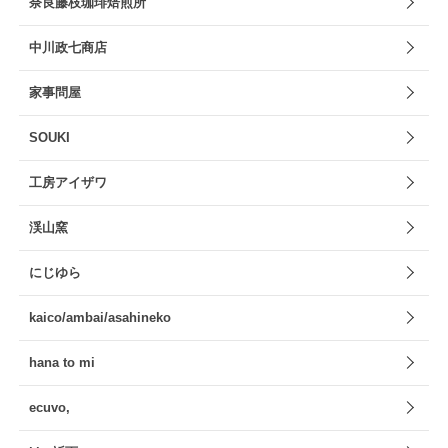
奈良藤枝珈琲焙煎所
中川政七商店
家事問屋
SOUKI
工房アイザワ
渓山窯
にじゆら
kaico/ambai/asahineko
hana to mi
ecuvo,