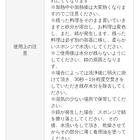
れにくくなります
※加熱中や加熱後は大変熱くなりま
すのでご注意ください。
※残った料理をそのまま置いていき
ますと鉄分が溶出し、お料理は変色
し、また、錆が発生します。残った
料理は必ず別の容器に移し、柔らか
使用上の注
いスポンジで水洗いしてください。
意
※ご使用後は水分が残らないように
してください。錆の原因となりま
す。
※場合によっては洗浄後に弱火に掛
けて頂き、30秒～1分程度空焚きを
していただき残存水分を除去してく
ださい。
※湿気の少ない場所で保管してくだ
さい。
※錆が発生した場合、スポンジで錆
を擦り落としてください。 その
後、水洗いをして頂き、乾燥させて
からその部分に薄く食用油を塗って
ください。