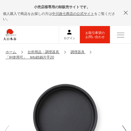
小売店様専用の卸販売サイトです。
個人購入で商品をお探しの方は
中川政七商店の公式サイト
をご覧くださ
い。
ホーム
台所用品・調理器具
調理器具
「IH使用可」 tetu鉄鍋片手20