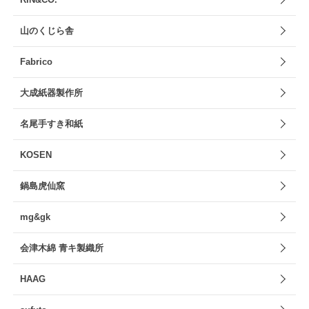
山のくじら舎
Fabrico
大成紙器製作所
名尾手すき和紙
KOSEN
鍋島虎仙窯
mg&gk
会津木綿 青キ製織所
HAAG