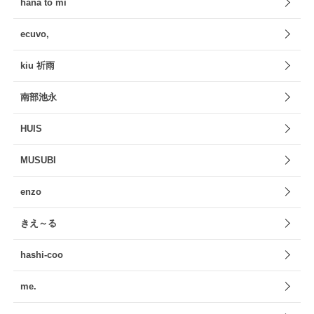
hana to mi
ecuvo,
kiu 祈雨
南部池永
HUIS
MUSUBI
enzo
きえ～る
hashi-coo
me.