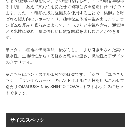
なる３種類の緯糸を使い、糸の配列をはじめ、４つの層を重ね織
る手順に、あえて変則性を持たせて複雑な多重構造に仕上げてい
ます。また、１種類の糸に強撚糸を使用することで「楊柳」と呼
ばれる縦方向のシボをつくり、独特な立体感を生み出します。ラ
ンダムな厚みと膨らみによって、たっぷりと空気を含み、通気性
と吸水性に優れ、肌に優しい自然な触感を楽しむことができま
す。
泉州タオル産地の伝統製法「後ざらし」により引き出された高い
吸水性、生地特性からくる軽さと乾きの速さ、機能性とデザイン
のクオリティ。
※こちらはハンドタオル１枚での販売です。「シマ」「ユキネサ
ラシ」「ランダムガーゼ」のハンドタオルの２枚を組み合わせて
別売りのMARUSHIN by SHINTO TOWEL ギフトボックスにセッ
トできます。
サイズ/スペック