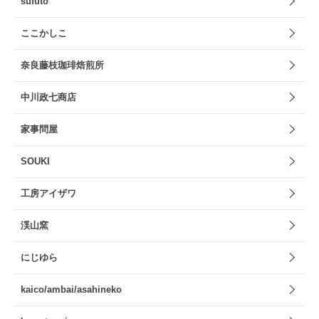
sufuto
ここかしこ
奈良藤枝珈琲焙煎所
中川政七商店
家事問屋
SOUKI
工房アイザワ
渓山窯
にじゆら
kaico/ambai/asahineko