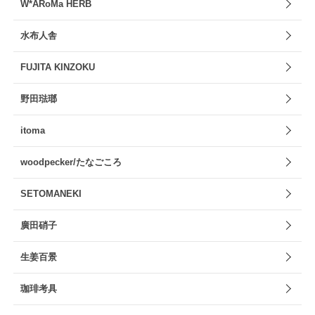
W*ARoMa HERB
水布人舎
FUJITA KINZOKU
野田琺瑯
itoma
woodpecker/たなごころ
SETOMANEKI
廣田硝子
生姜百景
珈琲考具