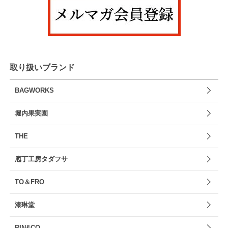
取り扱いブランド
BAGWORKS
堀内果実園
THE
庖丁工房タダフサ
TO＆FRO
漆琳堂
RIN&CO.