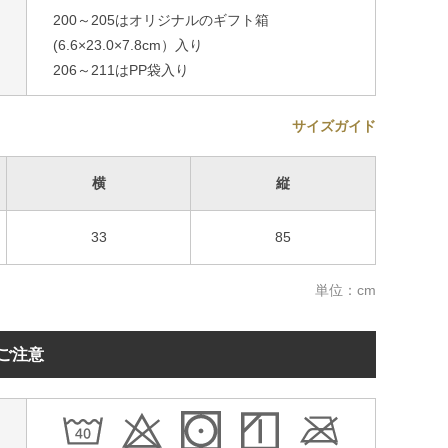
200～205はオリジナルのギフト箱
(6.6×23.0×7.8cm）入り
206～211はPP袋入り
サイズガイド
横
縦
33
85
単位：cm
ご注意