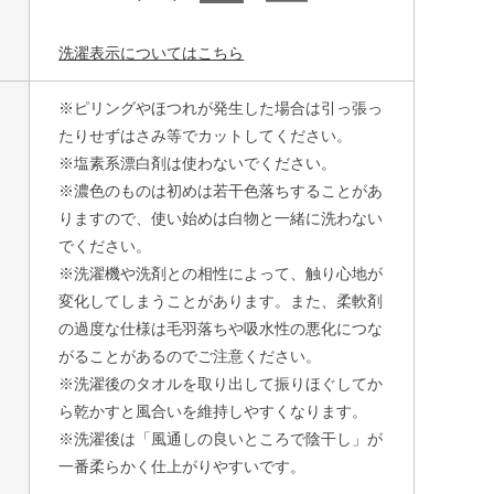
洗濯表示についてはこちら
※ピリングやほつれが発生した場合は引っ張っ
たりせずはさみ等でカットしてください。
※塩素系漂白剤は使わないでください。
※濃色のものは初めは若干色落ちすることがあ
りますので、使い始めは白物と一緒に洗わない
でください。
※洗濯機や洗剤との相性によって、触り心地が
変化してしまうことがあります。また、柔軟剤
の過度な仕様は毛羽落ちや吸水性の悪化につな
がることがあるのでご注意ください。
※洗濯後のタオルを取り出して振りほぐしてか
ら乾かすと風合いを維持しやすくなります。
※洗濯後は「風通しの良いところで陰干し」が
一番柔らかく仕上がりやすいです。