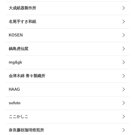
大成紙器製作所
名尾手すき和紙
KOSEN
鍋島虎仙窯
mg&gk
会津木綿 青キ製織所
HAAG
sufuto
ここかしこ
奈良藤枝珈琲焙煎所