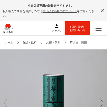
小売店様専用の卸販売サイトです。
個人購入で商品をお探しの方は
中川政七商店の公式サイト
をご覧くださ
い。
ホーム
食品・飲料
お茶・飲料
茶ノ吉 煎茶