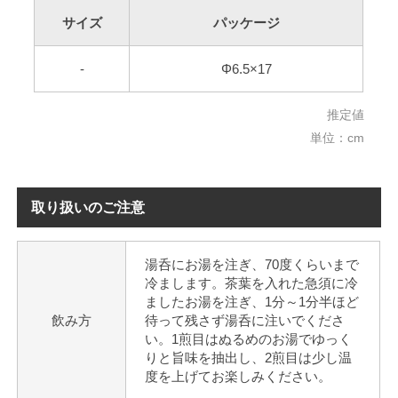
サイズ
パッケージ
-
Φ6.5×17
推定値
単位：cm
取り扱いのご注意
湯呑にお湯を注ぎ、70度くらいまで
冷まします。茶葉を入れた急須に冷
ましたお湯を注ぎ、1分～1分半ほど
飲み方
待って残さず湯呑に注いでくださ
い。1煎目はぬるめのお湯でゆっく
りと旨味を抽出し、2煎目は少し温
度を上げてお楽しみください。