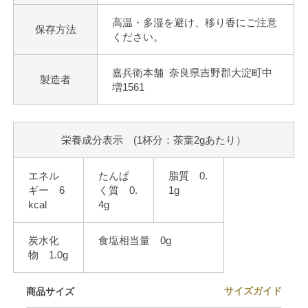
高温・多湿を避け、移り香にご注意
保存方法
ください。
嘉兵衛本舗 奈良県吉野郡大淀町中
製造者
増1561
栄養成分表示 (1杯分：茶葉2gあたり）
エネル
たんぱ
脂質 0.
ギー 6
く質 0.
1g
kcal
4g
炭水化
食塩相当量 0g
物 1.0g
サイズガイド
商品サイズ