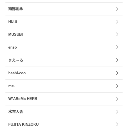
南部池永
HUIS
MUSUBI
enzo
きえ～る
hashi-coo
me.
W*ARoMa HERB
水布人舎
FUJITA KINZOKU