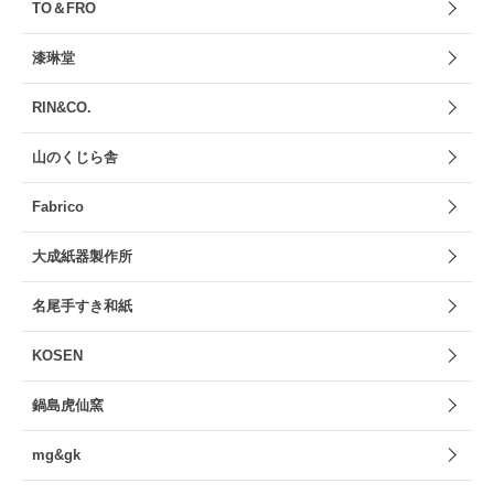
TO＆FRO
漆琳堂
RIN&CO.
山のくじら舎
Fabrico
大成紙器製作所
名尾手すき和紙
KOSEN
鍋島虎仙窯
mg&gk