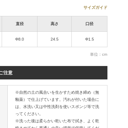
サイズガイド
直径
高さ
口径
Φ8.0
24.5
Φ1.5
単位：cm
ご注意
※自然の土の風合いを生かすため焼き締め（無
釉薬）で仕上げています。汚れが付いた場合に
は、水洗い又は中性洗剤を使いスポンジ等で洗
ってください。
※洗った後は柔らかい乾いた布で拭き、よく乾
燥させてから風通しの良い場所で保管してくだ