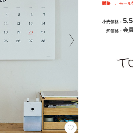
販路
モール
5,
小売価格
会
卸価格