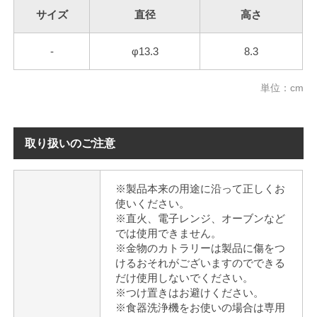
サイズ
直径
高さ
-
φ13.3
8.3
単位：cm
取り扱いのご注意
※製品本来の用途に沿って正しくお
使いください。
※直火、電子レンジ、オーブンなど
では使用できません。
※金物のカトラリーは製品に傷をつ
けるおそれがございますのでできる
だけ使用しないでください。
※つけ置きはお避けください。
※食器洗浄機をお使いの場合は専用