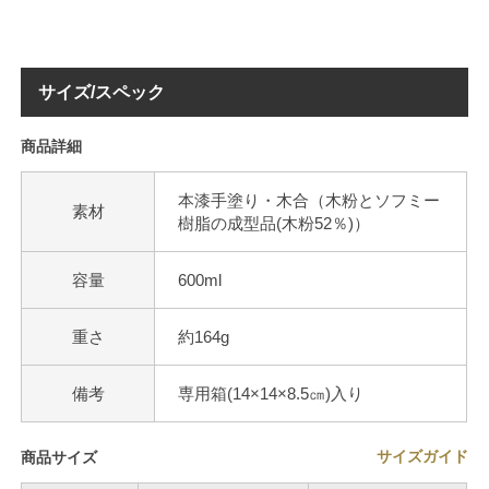
サイズ/スペック
商品詳細
本漆手塗り・木合（木粉とソフミー
素材
樹脂の成型品(木粉52％)）
容量
600ml
重さ
約164g
備考
専用箱(14×14×8.5㎝)入り
サイズガイド
商品サイズ