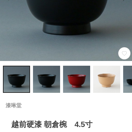
漆琳堂
越前硬漆 朝倉椀 4.5寸