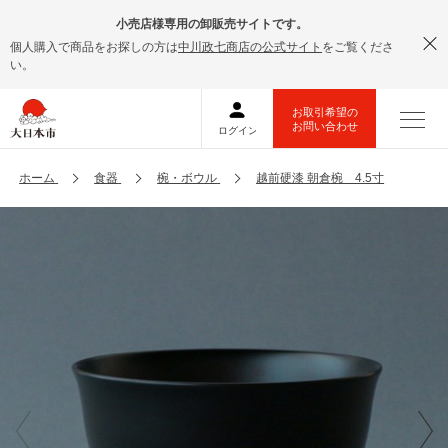
小売店様専用の卸販売サイトです。
個人購入で商品をお探しの方は
中川政七商店の公式サイト
をご覧くださ
い。
ホーム
食器
椀・ボウル
越前硬漆 朝倉椀 4.5寸