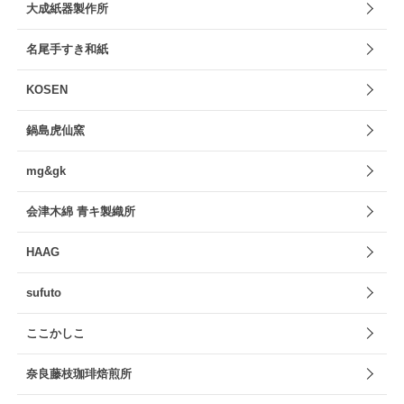
大成紙器製作所
名尾手すき和紙
KOSEN
鍋島虎仙窯
mg&gk
会津木綿 青キ製織所
HAAG
sufuto
ここかしこ
奈良藤枝珈琲焙煎所