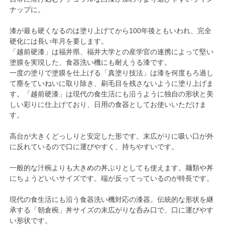
ナップに。
漆が最も硬くなるのは塗り上げてから100年後ともいわれ、完全
硬化には長い年月を要します。
「越前硬漆」は福井県、福井大学との産学官の連携によって堅い
塗膜を実現した、食器洗い機にも耐えうる漆です。
一度の塗りで塗膜を仕上げる「真塗り技法」は漆を何度もろ過し
て塵をていねいに取り除き、刷毛目を残さないように塗り上げま
す。「越前硬漆」は現代の食生活にも沿うように独自の形状と美
しい彩りに仕上げており、日用の食器としてお使いいただけま
す。
高台が大きくどっしりと安定した形です。末広がりに吸い口が外
に反れているので口に運びやすく、持ちやすいです。
一般的な汁椀よりも大きめの丼ぶりとしても使えます。麺類や丼
にちょうどいいサイズです。端が反ってっているのが特長です。
現代の食生活にも沿う食器洗い機対応の漆器。伝統的な形状を継
承する「朝倉椀」丼サイズの末広がりな呑み口で、口に運びやす
い形状です。