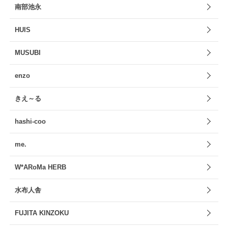
南部池永
HUIS
MUSUBI
enzo
きえ～る
hashi-coo
me.
W*ARoMa HERB
水布人舎
FUJITA KINZOKU