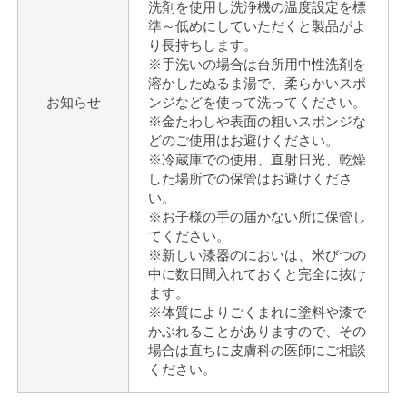
洗剤を使用し洗浄機の温度設定を標
準～低めにしていただくと製品がよ
り長持ちします。
※手洗いの場合は台所用中性洗剤を
溶かしたぬるま湯で、柔らかいスポ
お知らせ
ンジなどを使って洗ってください。
※金たわしや表面の粗いスポンジな
どのご使用はお避けください。
※冷蔵庫での使用、直射日光、乾燥
した場所での保管はお避けくださ
い。
※お子様の手の届かない所に保管し
てください。
※新しい漆器のにおいは、米びつの
中に数日間入れておくと完全に抜け
ます。
※体質によりごくまれに塗料や漆で
かぶれることがありますので、その
場合は直ちに皮膚科の医師にご相談
ください。