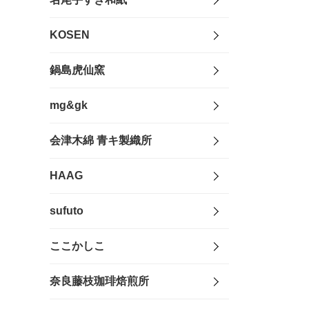
KOSEN
鍋島虎仙窯
mg&gk
会津木綿 青キ製織所
HAAG
sufuto
ここかしこ
奈良藤枝珈琲焙煎所