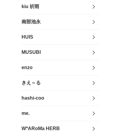
kiu 祈雨
南部池永
HUIS
MUSUBI
enzo
きえ～る
hashi-coo
me.
W*ARoMa HERB