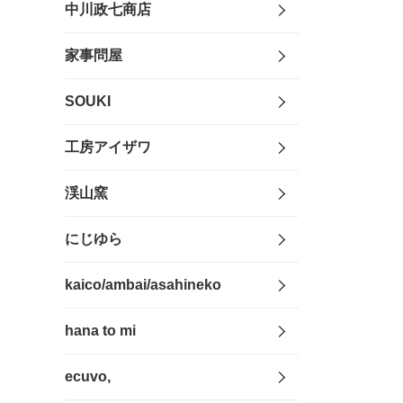
中川政七商店
家事問屋
SOUKI
工房アイザワ
渓山窯
にじゆら
kaico/ambai/asahineko
hana to mi
ecuvo,