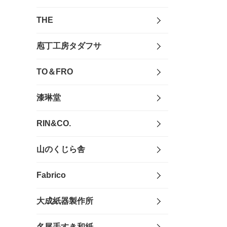
THE
庖丁工房タダフサ
TO＆FRO
漆琳堂
RIN&CO.
山のくじら舎
Fabrico
大成紙器製作所
名尾手すき和紙