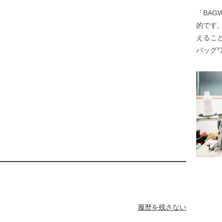
「BA
的です
えるこ
バッグ
履歴を残さない