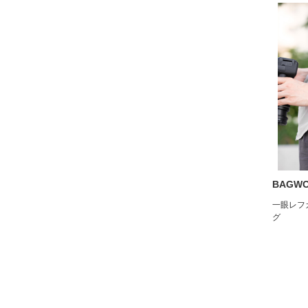
BAGW
一眼レフ
グ