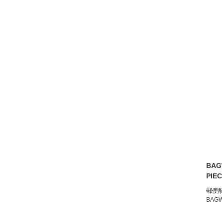
BAG
PIE
郵便
BAG