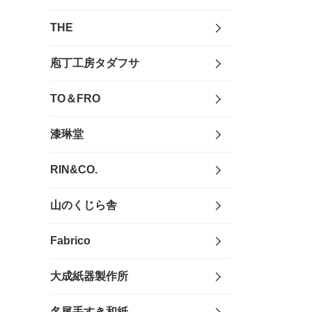
THE
庖丁工房タダフサ
TO＆FRO
漆琳堂
RIN&CO.
山のくじら舎
Fabrico
大成紙器製作所
名尾手すき和紙