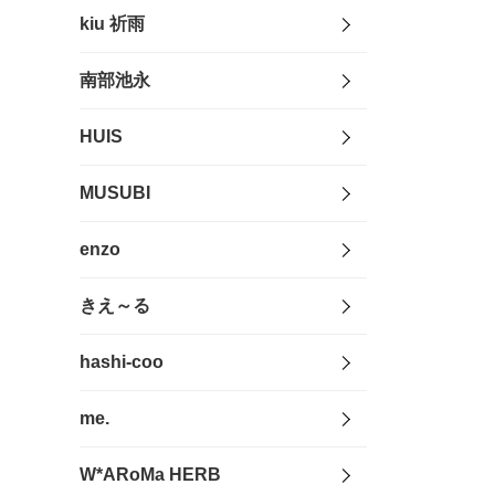
kiu 祈雨
南部池永
HUIS
MUSUBI
enzo
きえ～る
hashi-coo
me.
W*ARoMa HERB