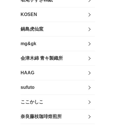
KOSEN
鍋島虎仙窯
mg&gk
会津木綿 青キ製織所
HAAG
sufuto
ここかしこ
奈良藤枝珈琲焙煎所