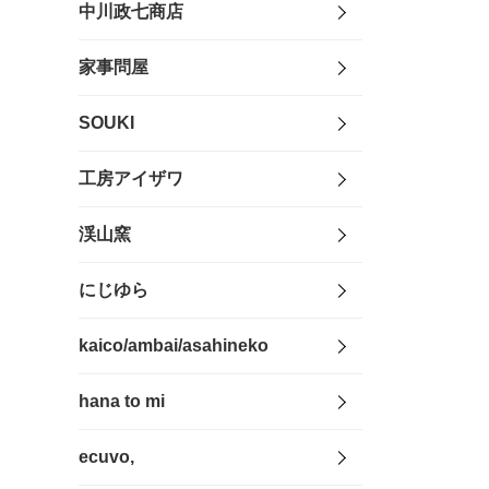
中川政七商店
家事問屋
SOUKI
工房アイザワ
渓山窯
にじゆら
kaico/ambai/asahineko
hana to mi
ecuvo,